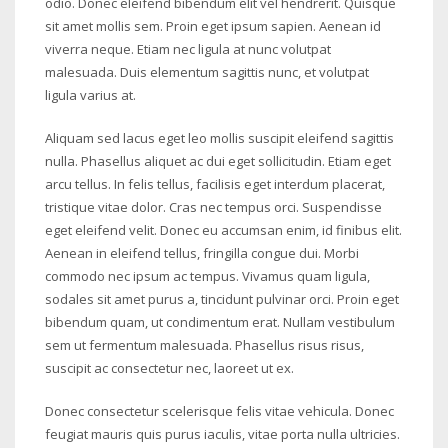
odio. Donec eleifend bibendum elit vel hendrerit. Quisque
sit amet mollis sem. Proin eget ipsum sapien. Aenean id
viverra neque. Etiam nec ligula at nunc volutpat
malesuada. Duis elementum sagittis nunc, et volutpat
ligula varius at.
Aliquam sed lacus eget leo mollis suscipit eleifend sagittis
nulla. Phasellus aliquet ac dui eget sollicitudin. Etiam eget
arcu tellus. In felis tellus, facilisis eget interdum placerat,
tristique vitae dolor. Cras nec tempus orci. Suspendisse
eget eleifend velit. Donec eu accumsan enim, id finibus elit.
Aenean in eleifend tellus, fringilla congue dui. Morbi
commodo nec ipsum ac tempus. Vivamus quam ligula,
sodales sit amet purus a, tincidunt pulvinar orci. Proin eget
bibendum quam, ut condimentum erat. Nullam vestibulum
sem ut fermentum malesuada. Phasellus risus risus,
suscipit ac consectetur nec, laoreet ut ex.
Donec consectetur scelerisque felis vitae vehicula. Donec
feugiat mauris quis purus iaculis, vitae porta nulla ultricies.