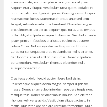
In magna justo, auctor eu pharetra ac, ornare at ipsum.
Aliquam erat volutpat. Vestibulum urna quam, sodales in
nunc nec, aliquam dignissim purus. Cras dignissim dui quis
nisi maximus luctus. Maecenas rhoncus ante sed sem
feugiat, vel malesuada urna hendrerit. Phasellus augue
orci, ultricies in laoreet ac, aliquam quis nulla. Cras tempus
nulla nibh, id vulputate neque finibus nec. Vestibulum ante
ipsum primis in faucibus orci luctus et ultrices posuere
cubilia Curae; Nullam egestas sed turpis non lobortis.
Curabitur consequat ex erat, et blandit ex mollis sit amet.
Sed lobortis lacus ut sollicitudin luctus. Donec vulputate
porta tincidunt. Vestibulum rhoncus bibendum nulla
suscipit consectetur.
Cras feugiat dolor leo, id auctor libero facilisis in.
Pellentesque aliquet lacinia magna, semper dignissim
massa. Donec sit amet leo interdum, posuere turpis non,
tristique felis. Donec sit amet mollis mauris. Sed eleifend
rhoncus velit vel gravida. Vestibulum aliquet ac justo in
mattis. Duis vitae orci sed arcu pretium fermentum. Nulla