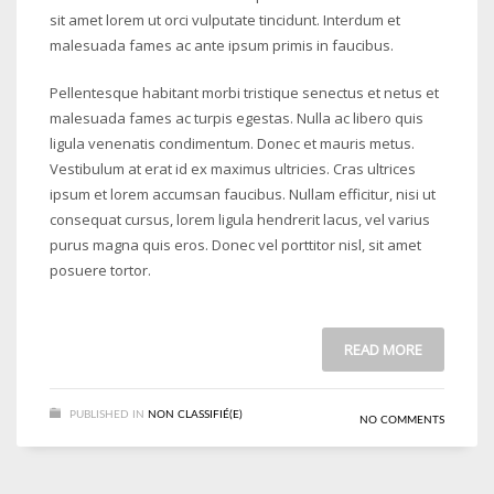
sit amet lorem ut orci vulputate tincidunt. Interdum et
malesuada fames ac ante ipsum primis in faucibus.
Pellentesque habitant morbi tristique senectus et netus et
malesuada fames ac turpis egestas. Nulla ac libero quis
ligula venenatis condimentum. Donec et mauris metus.
Vestibulum at erat id ex maximus ultricies. Cras ultrices
ipsum et lorem accumsan faucibus. Nullam efficitur, nisi ut
consequat cursus, lorem ligula hendrerit lacus, vel varius
purus magna quis eros. Donec vel porttitor nisl, sit amet
posuere tortor.
READ MORE
PUBLISHED IN
NON CLASSIFIÉ(E)
NO COMMENTS