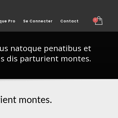
que Pro
Se Connecter
Contact
ius natoque penatibus et
s dis parturient montes.
rient montes.