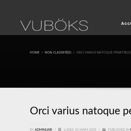
Acc
HOME
NON CLASSIFIÉ(E)
ORCI VARIUS NATOQUE PENATIBUS
Orci varius natoque p
BY
ADMINLWB
/
LUNDI, 05 MARS 2018
/
PUBLISHED IN