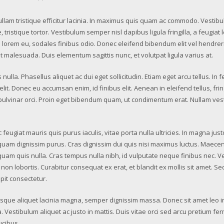
ullam tristique efficitur lacinia. In maximus quis quam ac commodo. Vestibu
ristique tortor. Vestibulum semper nisl dapibus ligula fringilla, a feugiat l
l lorem eu, sodales finibus odio. Donec eleifend bibendum elit vel hendrer
t malesuada. Duis elementum sagittis nunc, et volutpat ligula varius at.
ulla. Phasellus aliquet ac dui eget sollicitudin. Etiam eget arcu tellus. In fel
lit. Donec eu accumsan enim, id finibus elit. Aenean in eleifend tellus, f
t pulvinar orci. Proin eget bibendum quam, ut condimentum erat. Nullam v
feugiat mauris quis purus iaculis, vitae porta nulla ultricies. In magna jus
iquam dignissim purus. Cras dignissim dui quis nisi maximus luctus. Maec
aliquam quis nulla. Cras tempus nulla nibh, id vulputate neque finibus nec. V
on lobortis. Curabitur consequat ex erat, et blandit ex mollis sit amet. Sed 
pit consectetur.
entesque aliquet lacinia magna, semper dignissim massa. Donec sit amet leo i
 Vestibulum aliquet ac justo in mattis. Duis vitae orci sed arcu pretium fer
ucibus.