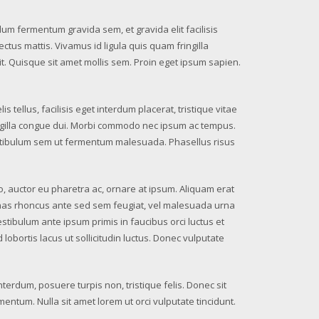
lum fermentum gravida sem, et gravida elit facilisis
ectus mattis. Vivamus id ligula quis quam fringilla
it. Quisque sit amet mollis sem. Proin eget ipsum sapien.
is tellus, facilisis eget interdum placerat, tristique vitae
ringilla congue dui. Morbi commodo nec ipsum ac tempus.
estibulum sem ut fermentum malesuada. Phasellus risus
to, auctor eu pharetra ac, ornare at ipsum. Aliquam erat
enas rhoncus ante sed sem feugiat, vel malesuada urna
estibulum ante ipsum primis in faucibus orci luctus et
lobortis lacus ut sollicitudin luctus. Donec vulputate
nterdum, posuere turpis non, tristique felis. Donec sit
mentum. Nulla sit amet lorem ut orci vulputate tincidunt.