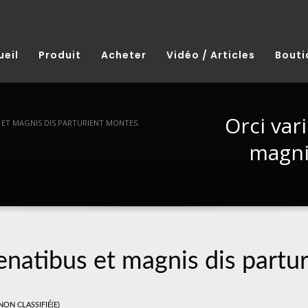
ueil
Produit
Acheter
Vidéo / Articles
Bouti
Orci var
 ET MAGNIS DIS PARTURIENT MONTES.
magni
enatibus et magnis dis partu
NON CLASSIFIÉ(E)