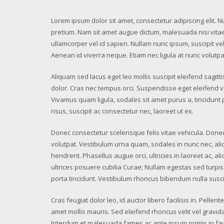
Lorem ipsum dolor sit amet, consectetur adipiscing elit. N
pretium. Nam sit amet augue dictum, malesuada nisi vitae, t
ullamcorper vel id sapien. Nullam nunc ipsum, suscipit ve
Aenean id viverra neque. Etiam nec ligula at nunc volutpa
Aliquam sed lacus eget leo mollis suscipit eleifend sagittis n
dolor. Cras nec tempus orci. Suspendisse eget eleifend ve
Vivamus quam ligula, sodales sit amet purus a, tincidun
risus, suscipit ac consectetur nec, laoreet ut ex.
Donec consectetur scelerisque felis vitae vehicula. Donec 
volutpat. Vestibulum urna quam, sodales in nunc nec, al
hendrerit. Phasellus augue orci, ultricies in laoreet ac, 
ultrices posuere cubilia Curae; Nullam egestas sed turpis n
porta tincidunt. Vestibulum rhoncus bibendum nulla susci
Cras feugiat dolor leo, id auctor libero facilisis in. Pell
amet mollis mauris. Sed eleifend rhoncus velit vel gravida.
Interdum et malesuada fames ac ante ipsum primis in fa